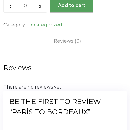
Paris
Add to cart
to
Bordeaux
quantity
Category:
Uncategorized
Reviews (0)
Reviews
There are no reviews yet.
BE THE FIRST TO REVIEW
“PARIS TO BORDEAUX”